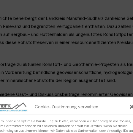
ichte beherbergt der Landkreis Mansfeld-Südharz zahlreiche Sek
hen Relevanz und begrenzten Verfügbarkeit enthalten. Dazu zählen u
n auf Bergbau- und Hüttenhalden als ungenutztes Rohstoffpotent
s diese Rohstoffreserven in einer ressourceneffizienten Kreislau
orträge zu aktuellen Rohstoff- und Geothermie-Projekten als Be
in Vorbereitung befindliche geowissenschaftliche, hydrogeologis
rer mineralischer Rohstoffe der Region ausgerichtet sind.
iedene Gast- und Diskussionsbeiträge renommierter Geowissensc
iche Ausblicke auf mögliche Entwicklungen der Region und Chancen 
Cookie-Zustimmung verwalten
 in zukünftige Transformationsprozesse im Sinne des Strukturwan
 Rohstoffreserven und der Erhaltung der Umwelt sowie Renaturie
m Ihnen eine optimale Darstellung zu bieten, verwenden wir Technologien wie Cookies,
m Geräteinformationen zu speichern und/oder darauf zuzugreifen. Wenn Sie diesen
echnologien zustimmen, können wir Daten wie das Surfverhalten oder eindeutige IDs au