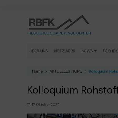
Skip
to
content
ÜBER UNS
NETZWERK
NEWS
PROJEK
MEDIEN
MINER
ROHST
Home
AKTUELLES HOME
Kolloquium Roh
AKTIVITÄTEN
KUPFER
Kolloquium Rohsto
LAGER
KUPFE
17. Oktober 2024
THEIS