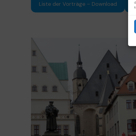
d
Liste der Vorträge – Download
T
k