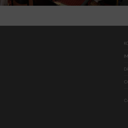
K
I
D
C
C