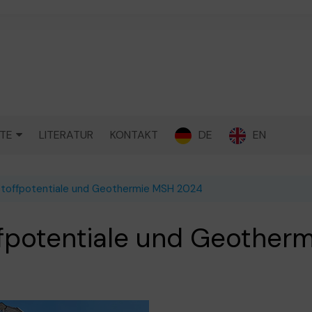
DE
EN
TE
LITERATUR
KONTAKT
ALISCHE
OFFE ALLGEMEIN
stoffpotentiale und Geothermie MSH 2024
SCHIEFER-
ffpotentiale und Geother
STÄTTEN
RSCHLACKE
ENSCHLAMM