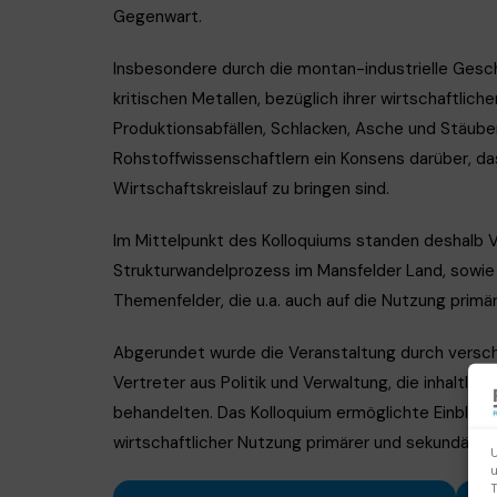
Gegenwart.
Insbesondere durch die montan-industrielle Gesch
kritischen Metallen, bezüglich ihrer wirtschaftlic
Produktionsabfällen, Schlacken, Asche und Stäube
Rohstoffwissenschaftlern ein Konsens darüber, das
Wirtschaftskreislauf zu bringen sind.
Im Mittelpunkt des Kolloquiums standen deshalb V
Strukturwandelprozess im Mansfelder Land, sowie 
Themenfelder, die u.a. auch auf die Nutzung primä
Abgerundet wurde die Veranstaltung durch versch
Vertreter aus Politik und Verwaltung, die inhaltl
behandelten. Das Kolloquium ermöglichte Einblicke
wirtschaftlicher Nutzung primärer und sekundärer
U
u
T