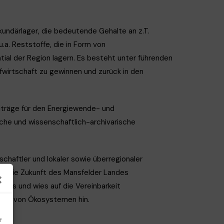
undärlager, die bedeutende Gehalte an z.T.
.a. Reststoffe, die in Form von
ial der Region lagern. Es besteht unter führenden
fwirtschaft zu gewinnen und zurück in den
iträge für den Energiewende- und
che und wissenschaftlich-archivarische
haftler und lokaler sowie überregionaler
für die Zukunft des Mansfelder Landes
dels und wies auf die Vereinbarkeit
rung von Ökosystemen hin.
f